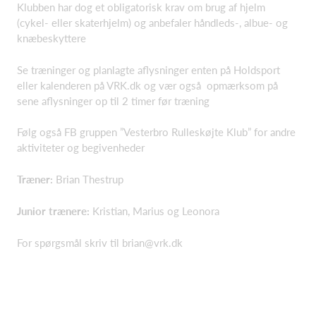
Klubben har dog et obligatorisk krav om brug af hjelm
(cykel- eller skaterhjelm) og anbefaler håndleds-, albue- og
knæbeskyttere
Se træninger og planlagte aflysninger enten på Holdsport
eller kalenderen på VRK.dk og vær også opmærksom på
sene aflysninger op til 2 timer før træning
Følg også FB gruppen ”Vesterbro Rulleskøjte Klub” for andre
aktiviteter og begivenheder
Træner:
Brian Thestrup
Junior trænere:
Kristian, Marius og Leonora
For spørgsmål skriv til brian@vrk.dk