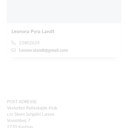
Leonora Pyra Landt
22802624
Leonoralandt@gmail.com
POST ADRESSE
Vesterbro Rulleskøjte Klub
c/o Steen Schjølin Larsen
Vonsildvej 7
2770 Kastrup