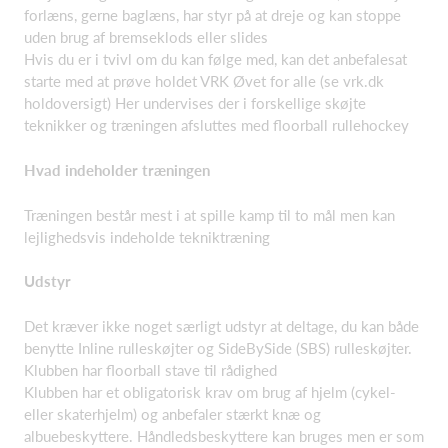
forlæns, gerne baglæns, har styr på at dreje og kan stoppe
uden brug af bremseklods eller slides
Hvis du er i tvivl om du kan følge med, kan det anbefalesat
starte med at prøve holdet VRK Øvet for alle (se vrk.dk
holdoversigt) Her undervises der i forskellige skøjte
teknikker og træningen afsluttes med floorball rullehockey
Hvad indeholder træningen
Træningen består mest i at spille kamp til to mål men kan
lejlighedsvis indeholde tekniktræning
Udstyr
Det kræver ikke noget særligt udstyr at deltage, du kan både
benytte Inline rulleskøjter og SideBySide (SBS) rulleskøjter.
Klubben har floorball stave til rådighed
Klubben har et obligatorisk krav om brug af hjelm (cykel-
eller skaterhjelm) og anbefaler stærkt knæ og
albuebeskyttere. Håndledsbeskyttere kan bruges men er som