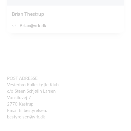
Brian Thestrup
Brian@vrk.dk
POST ADRESSE
Vesterbro Rulleskøjte Klub
c/o Steen Schjølin Larsen
Vonsildvej 7
2770 Kastrup
Email til bestyrelsen:
bestyrelsen@vrk.dk