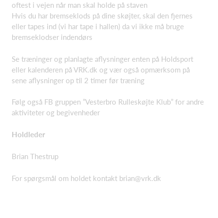
oftest i vejen når man skal holde på staven
Hvis du har bremseklods på dine skøjter, skal den fjernes
eller tapes ind (vi har tape i hallen) da vi ikke må bruge
bremseklodser indendørs
Se træninger og planlagte aflysninger enten på Holdsport
eller kalenderen på VRK.dk og vær også opmærksom på
sene aflysninger op til 2 timer før træning
Følg også FB gruppen ”Vesterbro Rulleskøjte Klub” for andre
aktiviteter og begivenheder
Holdleder
Brian Thestrup
For spørgsmål om holdet kontakt brian@vrk.dk