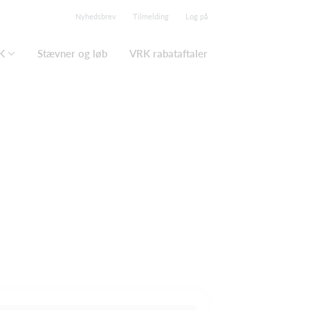
Nyhedsbrev
Tilmelding
Log på
K
Stævner og løb
VRK rabataftaler