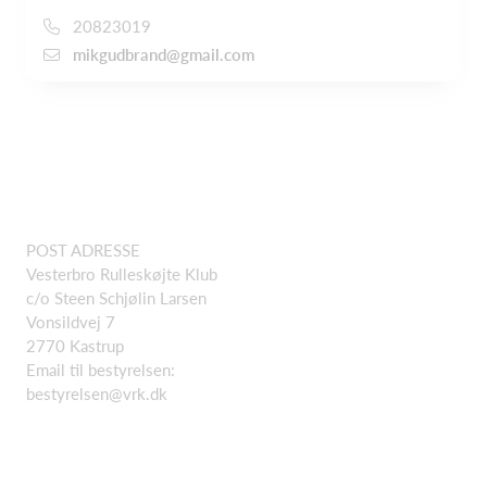
20823019
mikgudbrand@gmail.com
POST ADRESSE
Vesterbro Rulleskøjte Klub
c/o Steen Schjølin Larsen
Vonsildvej 7
2770 Kastrup
Email til bestyrelsen:
bestyrelsen@vrk.dk