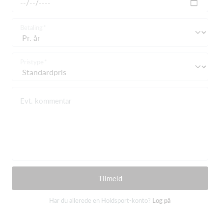
Betaling
Pristype
Evt. kommentar
Tilmeld
Har du allerede en Holdsport-konto?
Log på