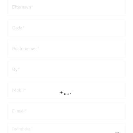
Efternavn
Gade
Postnummer
By
Mobil
E-mail
Fødselsdag