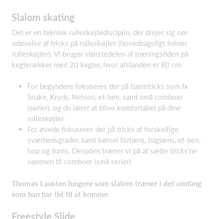
Slalom skating
Det er en teknisk rulleskøjtedisciplin, der drejer sig om
udøvelse af tricks på rulleskøjter (hovedsageligt Inliner
rulleskøjter). Vi bruger størstedelen af træningstiden på
keglerækker med 20 kegler, hvor afstanden er 80 cm.
For begyndere fokuseres der på basistricks som fx
Snake, Kryds, Nelson, et-ben, samt små comboer
(serier), og du lærer at blive komfortabel på dine
rulleskøjter
For øvede fokuseres der på tricks af forskellige
sværhedsgrader, samt kørsel forlæns, baglæns, et-ben,
hop og turns. Desuden træner vi på at sætte tricks’ne
sammen til comboer (små serier)
Thomas Lausten fungere som slalom træner i det omfang
som han har tid til at komme
Freestyle Slide